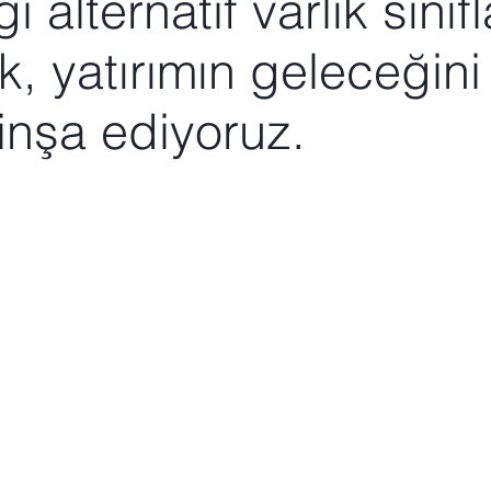
 alternatif varlık sınıf
, yatırımın geleceğini
nşa ediyoruz.
02
03
ul
Girişim
Sermayesi