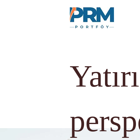
Yatır
persp