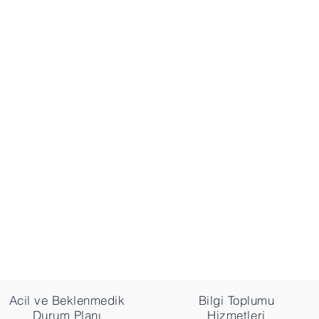
Girişim
.Ş.
:2
Acil ve Beklenmedik
Bilgi Toplumu
Durum Planı
Hizmetleri