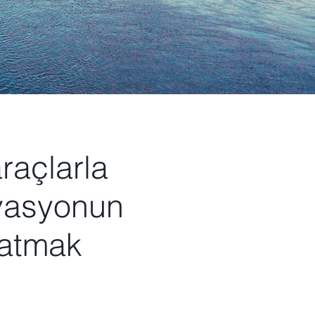
raçlarla
ovasyonun
katmak