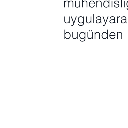
mühendisliği
uygulayarak
bugünden i
01
Gayrimenk